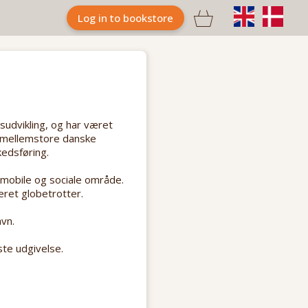

Log in to bookstore
sudvikling, og har været
og mellemstore danske
edsføring.
 mobile og sociale område.
ret globetrotter.
vn.
te udgivelse.