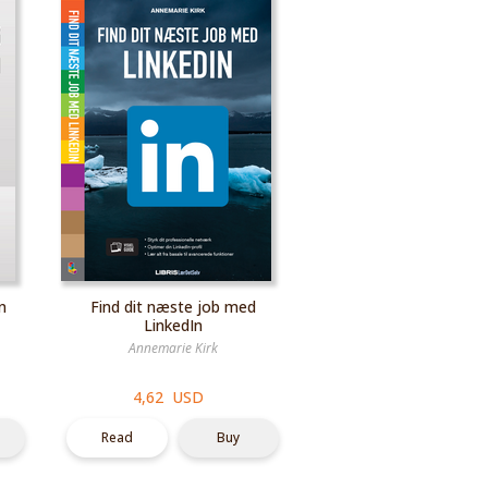
In
Find dit næste job med
LinkedIn
Annemarie Kirk
4,62 USD
Read
Buy