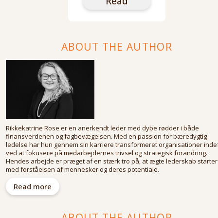
Read
ABOUT THE AUTHOR
Rikkekatrine Rose er en anerkendt leder med dybe rødder i både
finansverdenen og fagbevægelsen. Med en passion for bæredygtig
ledelse har hun gennem sin karriere transformeret organisationer inde
ved at fokusere på medarbejdernes trivsel og strategisk forandring.
Hendes arbejde er præget af en stærk tro på, at ægte lederskab starter
med forståelsen af mennesker og deres potentiale.
Rikkekatrine har desuden 10 års erfaring fra revisionsbranchen, hvilket
Read more
har givet hende en solid forståelse for økonomiske processer og
forretningsstrategier. Gennem sit virke inspirerer hun ledere til at skab
varig værdi og navigere i komplekse forretningsmiljøer med et bæredygt
ABOUT THE AUTHOR
perspektiv.