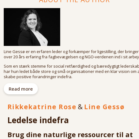
Line Gessø er en erfaren leder og forkæmper for ligestilling, der bringer
over 20 års erfaring fra fagbevægelsen og NGO-verdenen ind i sit arbej
Som en stærk stemme for social retfærdighed og bæredygtigt lederska
har hun ledet både store og små organisationer med en klar vision om 
skabe positive forandringer indefra.
Line kombinerer en dyb personlig indsigt med praktisk erfaring, og hen
Read more
tilgang til ledelse er forankret i autenticitet og menneskelighed.
I bogen
Ledelse indefra
deler hun sine værdifulde indsigter om, hvordan
Rikkekatrine Rose
&
Line Gessø
ægte lederskab begynder med at lede sig selv.
Ledelse indefra
Brug dine naturlige ressourcer til at