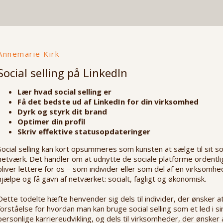
Annemarie Kirk
Social selling på LinkedIn
Lær hvad social selling er
Få det bedste ud af LinkedIn for din virksomhed
Dyrk og styrk dit brand
Optimer din profil
Skriv effektive statusopdateringer
Social selling kan kort opsummeres som kunsten at sælge til sit so
netværk. Det handler om at udnytte de sociale platforme ordentli
bliver lettere for os – som individer eller som del af en virksomhe
hjælpe og få gavn af netværket: socialt, fagligt og økonomisk.
Dette todelte hæfte henvender sig dels til individer, der ønsker a
forståelse for hvordan man kan bruge social selling som et led i si
personlige karriereudvikling, og dels til virksomheder, der ønsker 