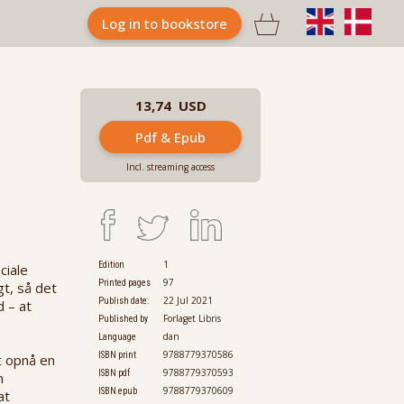

Log in to bookstore
13,74 USD
Pdf & Epub
Incl. streaming access
1
Edition
ciale
97
Printed pages
gt, så det
22 Jul 2021
Publish date:
d – at
Forlaget Libris
Published by
dan
Language
9788779370586
ISBN print
t opnå en
9788779370593
ISBN pdf
n
9788779370609
ISBN epub
at