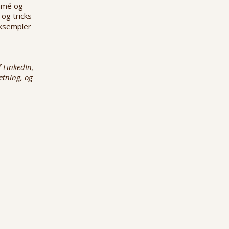
ommé og
 og tricks
eksempler
 LinkedIn,
ætning, og