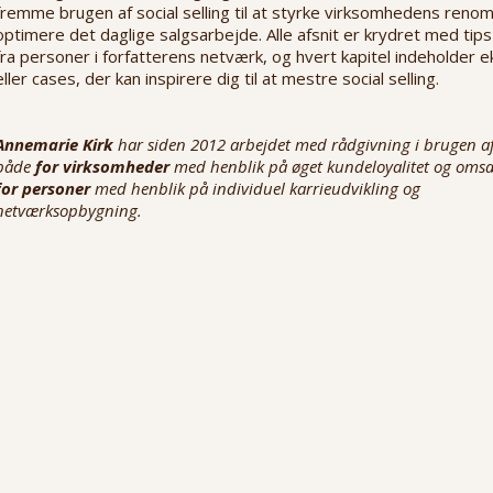
fremme brugen af social selling til at styrke virksomhedens ren
optimere det daglige salgsarbejde. Alle afsnit er krydret med tips
fra personer i forfatterens netværk, og hvert kapitel indeholder 
eller cases, der kan inspirere dig til at mestre social selling.
Annemarie Kirk
har siden 2012 arbejdet med rådgivning i brugen af
både
for virksomheder
med henblik på øget kundeloyalitet og oms
for personer
med henblik på individuel karrieudvikling og
netværksopbygning.